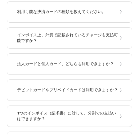
›
利用可能な決済カードの種類を教えてください。
「ONE Finance」と「ONE e-payment」のいずれにおいても、現在
はVISAの円貨決済用のカードのみご利用いただけます。
›
インボイス上、外貨で記載されているチャージも支払可
能ですか？
日本円での決済・引落にのみ対応しております。インボイス上の外
貨は日本円に換算した合計額でお支払頂くこととなります。
›
法人カードと個人カード、どちらも利用できますか？
個人・法人カードともにご利用可能です。
›
デビットカードやプリペイドカードは利用できますか？
デビットカードもプリペイドカードもご利用頂けます。
›
1つのインボイス（請求書）に対して、分割での支払い
はできますか？
申し訳ございませんが、金額を分割してのお支払いは承っておりま
せん。インボイスの額面全額での決済をお願いいたします。